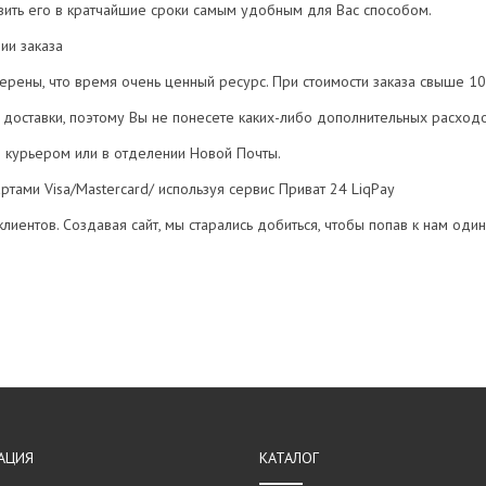
тавить его в кратчайшие сроки самым удобным для Вас способом.
ии заказа
ерены, что время очень ценный ресурс. При стоимости заказа свыше 10
 доставки, поэтому Вы не понесете каких-либо дополнительных расходо
е курьером или в отделении Новой Почты.
артами Visa/Mastercard/ используя сервис Приват 24 LiqPay
лиентов. Создавая сайт, мы старались добиться, чтобы попав к нам один
АЦИЯ
КАТАЛОГ