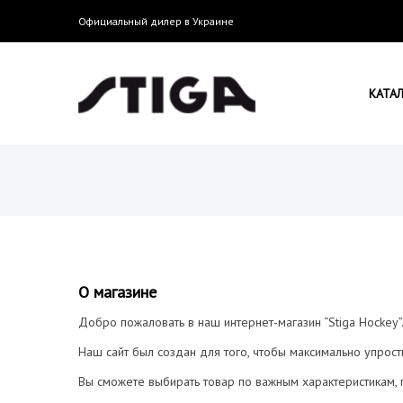
П
Официальный дилер в Украине
е
р
е
й
S
т
КАТА
и
к
о
с
н
t
о
в
н
о
м
у
О магазине
i
с
о
Добро пожаловать в наш интернет-магазин “Stiga Hockey”
д
е
Наш сайт был создан для того, чтобы максимально упрос
р
Вы сможете выбирать товар по важным характеристикам, 
ж
g
а