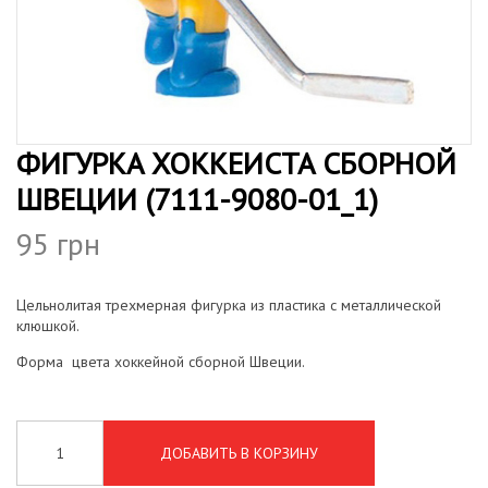
н
г
и
а
ю
ц
и
ФИГУРКА ХОККЕИСТА СБОРНОЙ
ю
ШВЕЦИИ (7111-9080-01_1)
95
грн
Цельнолитая трехмерная фигурка из пластика с металлической
клюшкой.
Форма цвета хоккейной сборной Швеции.
ДОБАВИТЬ В КОРЗИНУ