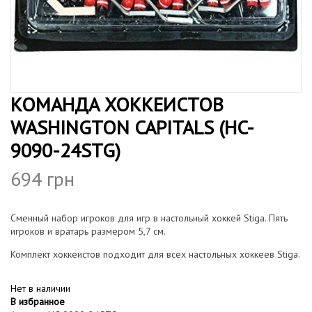
н
г
и
а
ю
ц
и
КОМАНДА ХОККЕИСТОВ
ю
WASHINGTON CAPITALS (HC-
9090-24STG)
694
грн
Сменный набор игроков для игр в настольный хоккей Stiga. Пять
игроков и вратарь размером 5,7 см.
Комплект хоккеистов подходит для всех настольных хоккеев Stiga.
Нет в наличии
В избранное