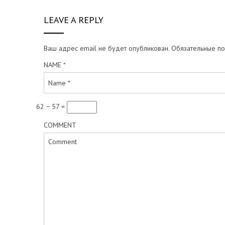
c
LEAVE A REPLY
Ваш адрес email не будет опубликован.
Обязательные п
k
NAME
*
62 − 57 =
e
COMMENT
y