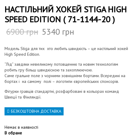
НАСТІЛЬНИЙ ХОКЕЙ STIGA HIGH
SPEED EDITION ( 71-1144-20 )
6900
грн
5340
грн
Модель Stiga для тих хто любить швидкість – це настільний хокей
High Speed Edition.
“Лід” завдяки невеликому потовщенню та новим технологіям
робить гру більш швидкісною та захоплюючою.
Саме гральне поле з чорними зовнішніми бортами. Всередині на
бортах і на самому полі – логотипи європейських спонсорів.
Фігурки гравців стандартні, розфарбовані в кольорах команд
Швеції та Фінляндії.
БЕЗКОШТОВНА ДОСТАВКА
Немає в наявності
В обране