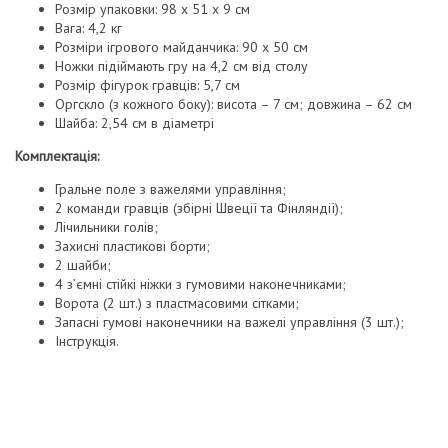
Розмір упаковки: 98 x 51 x 9 см
Вага: 4,2 кг
Розміри ігрового майданчика: 90 х 50 см
Ножки підіймають гру на 4,2 см від столу
Розмір фігурок гравців: 5,7 см
Оргскло (з кожного боку): висота – 7 см; довжина – 62 см
Шайба: 2,54 см в діаметрі
Комплектація:
Гральне поле з важелями управління;
2 команди гравців (збірні Швеції та Фінляндії);
Лічильники голів;
Захисні пластикові борти;
2 шайби;
4 з’ємні стійкі ніжки з гумовими наконечниками;
Ворота (2 шт.) з пластмасовими сітками;
Запасні гумові наконечники на важелі управління (3 шт.);
Інструкція.