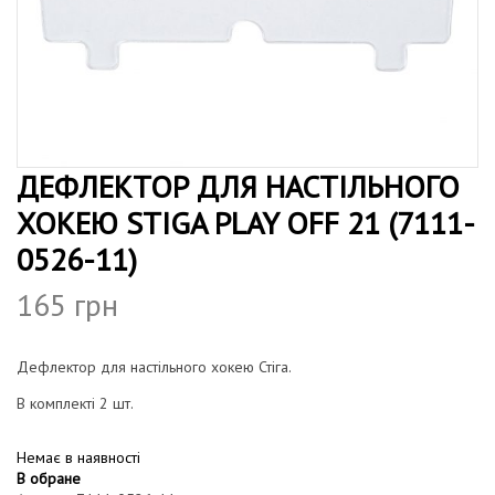
т
г
у
а
ц
і
ю
ДЕФЛЕКТОР ДЛЯ НАСТІЛЬНОГО
ХОКЕЮ STIGA PLAY OFF 21 (7111-
0526-11)
165
грн
Дефлектор для настільного хокею Стіга.
В комплекті 2 шт.
Немає в наявності
В обране