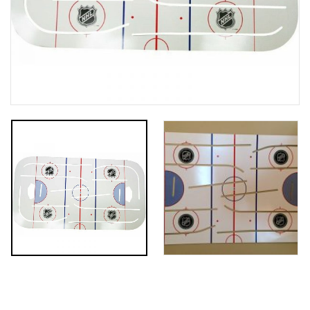
т
г
у
а
ц
і
ю