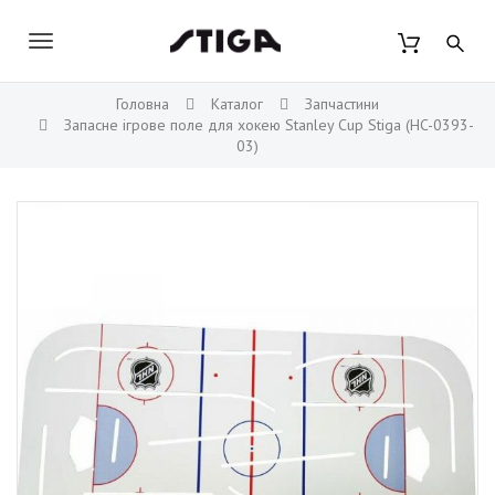
П
S
е
t
В
р
i
е
к
й
g
Головна
Каталог
Запчастини
т
a
Запасне ігрове поле для хокею Stanley Cup Stiga (HC-0393-
л
и
03)
H
д
ю
o
о
о
c
ч
с
k
н
и
e
о
в
т
y
н
и
о
г
н
о
к
а
о
н
в
т
е
і
н